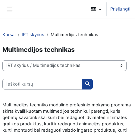
Pereiti į pagrindinį turinį
Prisijungti
Šoninis skydelis
Kursai
IRT skyrius
Multimedijos technikas
Multimedijos technikas
Kursų kategorijos
Ieškoti kursų
Ieškoti kursų
Multimedijos techniko modulinė profesinio mokymo programa
skirta kvalifikuotam multimedijos technikui parengti, kuris
gebėtų savarankiškai kurti bei redaguoti dvimatės ir trimatės
grafikos produktus, kurti ir redaguoti animacijos produktus,
kurti, montuoti bei redaguoti vaizdo ir garso produktus, kurti