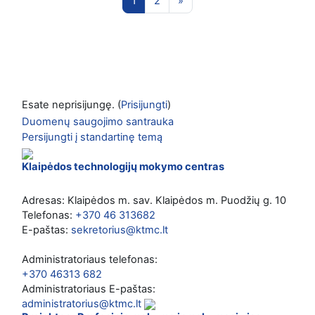
1
2
»
Esate neprisijungę. (
Prisijungti
)
Duomenų saugojimo santrauka
Persijungti į standartinę temą
Klaipėdos technologijų mokymo centras
Adresas: Klaipėdos m. sav. Klaipėdos m. Puodžių g. 10
Telefonas:
+370 46 313682
E-paštas:
sekretorius@ktmc.lt
Administratoriaus telefonas:
+370 46313 682
Administratoriaus E-paštas:
administratorius@ktmc.lt