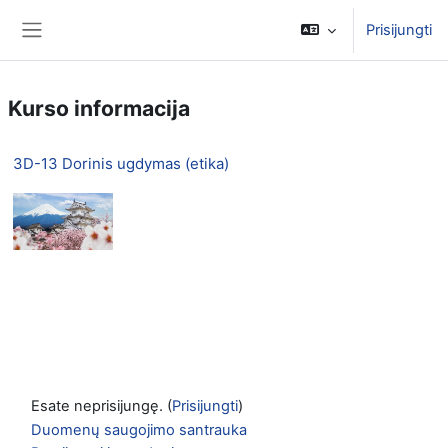
Pereiti į pagrindinį turinį
Prisijungti
Šoninis skydelis
Kurso informacija
3D-13 Dorinis ugdymas (etika)
Esate neprisijungę. (
Prisijungti
)
Duomenų saugojimo santrauka