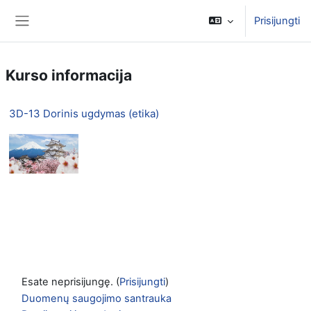
Pereiti į pagrindinį turinį
Prisijungti
Šoninis skydelis
Kurso informacija
3D-13 Dorinis ugdymas (etika)
Esate neprisijungę. (
Prisijungti
)
Duomenų saugojimo santrauka