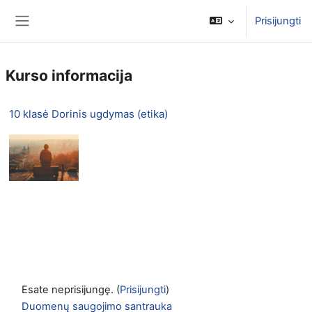
Pereiti į pagrindinį turinį
Prisijungti
Šoninis skydelis
Kurso informacija
10 klasė Dorinis ugdymas (etika)
Esate neprisijungę. (
Prisijungti
)
Duomenų saugojimo santrauka