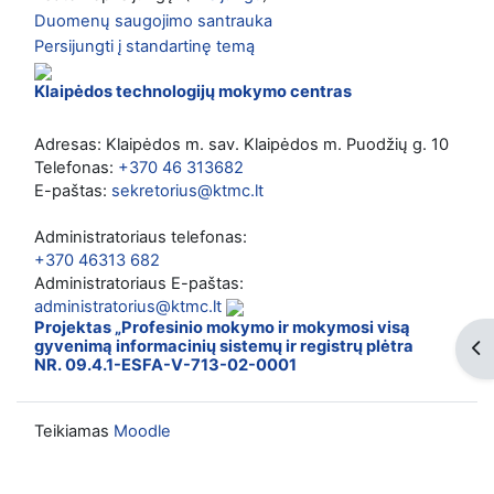
Duomenų saugojimo santrauka
Persijungti į standartinę temą
Klaipėdos technologijų mokymo centras
Adresas: Klaipėdos m. sav. Klaipėdos m. Puodžių g. 10
Telefonas:
+370 46 313682
E-paštas:
sekretorius@ktmc.lt
Administratoriaus telefonas:
+370 46313 682
Administratoriaus E-paštas:
administratorius@ktmc.lt
Projektas „Profesinio mokymo ir mokymosi visą
gyvenimą informacinių sistemų ir registrų plėtra
Ati
NR. 09.4.1-ESFA-V-713-02-0001
Teikiamas
Moodle