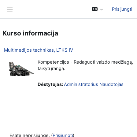
Pereiti į pagrindinį turinį
Prisijungti
Šoninis skydelis
Kurso informacija
Multimedijos technikas, LTKS IV
Kompetencijos - Redaguoti vaizdo medžiagą,
taikyti įrangą.
Dėstytojas:
Administratorius Naudotojas
Esate neprisijungę. (
Prisijungti
)