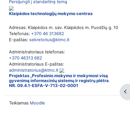
Persijungti į standartinę temą
Klaipėdos technologijų mokymo centras
Adresas: Klaipėdos m. sav. Klaipėdos m. Puodžių g. 10
Telefonas:
+370 46 313682
E-paštas:
sekretorius@ktmc.lt
Administratoriaus telefonas:
+370 46313 682
Administratoriaus E-paštas:
administratorius@ktmc.lt
Projektas „Profesinio mokymo ir mokymosi visą
gyvenimą informacinių sistemų ir registrų plėtra
NR. 09.4.1-ESFA-V-713-02-0001
Ati
Teikiamas
Moodle