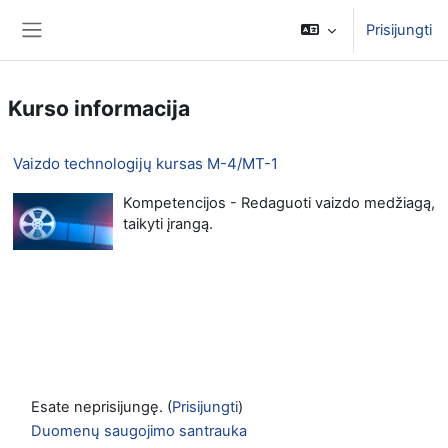
Pereiti į pagrindinį turinį
Prisijungti
Šoninis skydelis
Kurso informacija
Vaizdo technologijų kursas M-4/MT-1
Kompetencijos - Redaguoti vaizdo medžiagą,
taikyti įrangą.
Esate neprisijungę. (
Prisijungti
)
Duomenų saugojimo santrauka