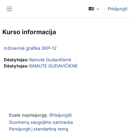
Pereiti į pagrindinį turinį
Prisijungti
Šoninis skydelis
Kurso informacija
Inžinerinė grafika 3KP-12
Dėstytojas:
Ramutė Gudavičienė
Dėstytojas:
RAMUTĖ GUDAVIČIENĖ
Esate neprisijungę. (
Prisijungti
)
Duomenų saugojimo santrauka
Persijungti į standartinę temą