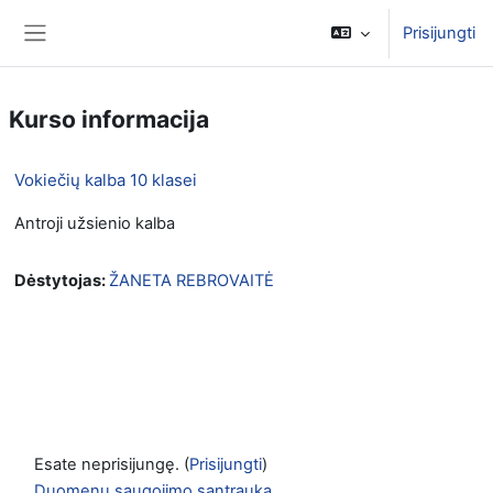
Pereiti į pagrindinį turinį
Prisijungti
Šoninis skydelis
Kurso informacija
Vokiečių kalba 10 klasei
Antroji užsienio kalba
Dėstytojas:
ŽANETA REBROVAITĖ
Esate neprisijungę. (
Prisijungti
)
Duomenų saugojimo santrauka