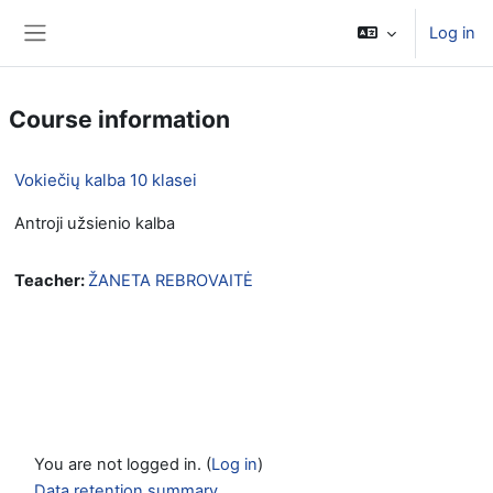
Skip to main content
Log in
Side panel
Course information
Vokiečių kalba 10 klasei
Antroji užsienio kalba
Teacher:
ŽANETA REBROVAITĖ
You are not logged in. (
Log in
)
Data retention summary