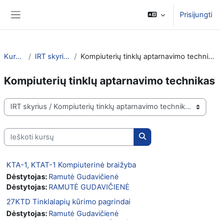
Pereiti į pagrindinį turinį
Prisijungti
Šoninis skydelis
Kursai
IRT skyrius
Kompiuterių tinklų aptarnavimo technikas
Kompiuterių tinklų aptarnavimo technikas
Kursų kategorijos
Ieškoti kursų
Ieškoti kursų
KTA-1, KTAT-1 Kompiuterinė braižyba
Dėstytojas:
Ramutė Gudavičienė
Dėstytojas:
RAMUTĖ GUDAVIČIENĖ
27KTD Tinklalapių kūrimo pagrindai
Dėstytojas:
Ramutė Gudavičienė