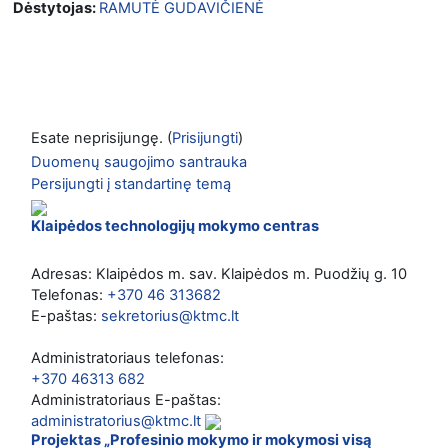
Dėstytojas:
RAMUTĖ GUDAVIČIENĖ
Esate neprisijungę. (
Prisijungti
)
Duomenų saugojimo santrauka
Persijungti į standartinę temą
Klaipėdos technologijų mokymo centras
Adresas: Klaipėdos m. sav. Klaipėdos m. Puodžių g. 10
Telefonas:
+370 46 313682
E-paštas:
sekretorius@ktmc.lt
Administratoriaus telefonas:
+370 46313 682
Administratoriaus E-paštas:
administratorius@ktmc.lt
Projektas „Profesinio mokymo ir mokymosi visą